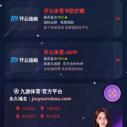
版权所有：mk网站_MK(中国) 备案号：
苏ICP备2020062948号-1
技术支持：安速网络
星空官方网页版
|
九游网页版·官方端入口
|
多宝在线平台(中国)官网
|
乐鱼线上平台
(集团)官方网站
|
开云在线(中国)唯一官方网站
|
安博手机端
|
安博站官网登录入口_安
博(中国)
|
开云在线开户·(中国)官方网站
|
乐鱼官网网页版_乐鱼(中国)官方
|