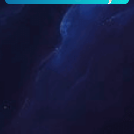
上辊万能式卷板机卷圆