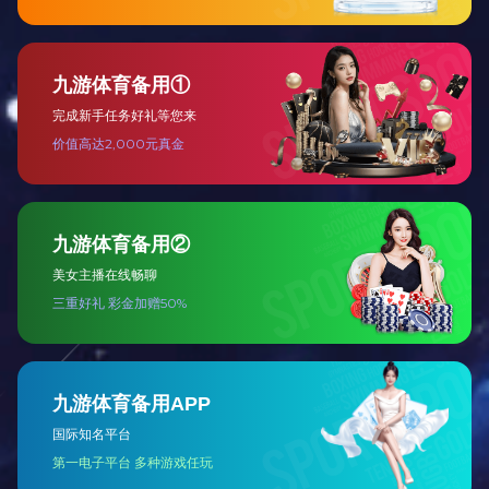
mk网站_MK(中国)
+ mk网站_MK(中国)
闸式mk网站_MK(中国)
摆式mk网站_MK(中国)
机械mk网站_MK(中国)
mk网站_MK(中国)刀片
+ 卷板机
三辊卷板机
四辊卷板机
二辊卷板机
+ 型材弯曲机
型材弯曲机
视频案例