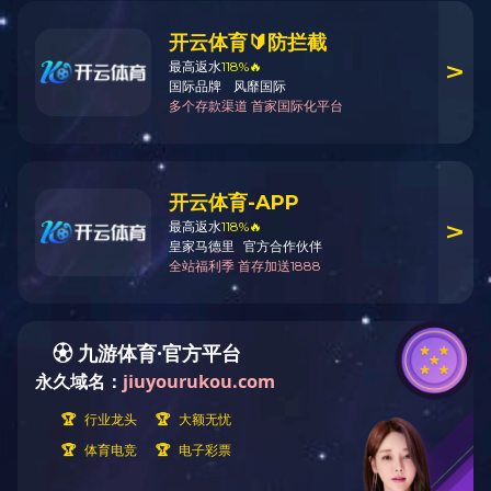
版权所有：mk网站_MK(中国) 备案号：
苏ICP备2020062948号-1
技术支持：安速网络
星空官方网页版
|
九游网页版·官方端入口
|
多宝在线平台(中国)官网
|
乐鱼线上平台
(集团)官方网站
|
开云在线(中国)唯一官方网站
|
安博手机端
|
安博站官网登录入口_安
博(中国)
|
开云在线开户·(中国)官方网站
|
乐鱼官网网页版_乐鱼(中国)官方
|